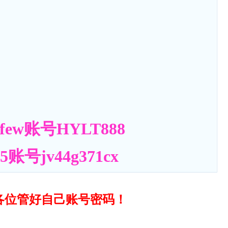
ew账号HYLT888
号jv44g371cx
各位管好自己账号密码！