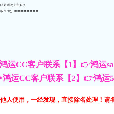
计结果 理论上主多次
均2.97次】〓〓〓〓〓〓〓〓
鸿运CC客户联系【1】👉鸿运saf
鸿运CC客户联系【2】👉鸿运55账
转借他人使用，一经发现，直接除名处理！请