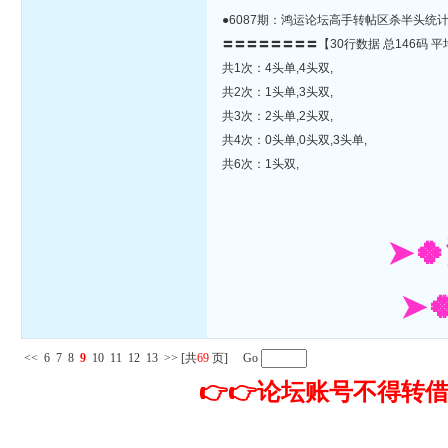
●6087期：鸿运论坛高手转帖区杀半头统
〓〓〓〓〓〓〓〓【30行数据 总146码 平
共1次：4头单,4头双,
共2次：1头单,3头双,
共3次：2头单,2头双,
共4次：0头单,0头双,3头单,
共6次：1头双,
➤
➤
<<
6
7
8
9
10
11
12
13
>>
[共
69
页] Go
👉👉论坛账号不得