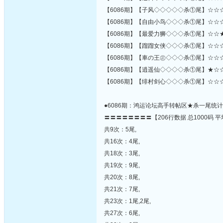
【6086期】【子风◇◇◇◇◇杀①尾】☆☆
【6086期】【自由小鸟◇◇◇杀①尾】☆☆
【6086期】【最爱力狮◇◇◇杀①尾】☆☆
【6086期】【蹓蹓女侠◇◇◇杀①尾】☆☆
【6086期】【車の王㊣◇◇◇杀①尾】☆☆
【6086期】【逍遥仙◇◇◇◇杀①尾】★☆
【6086期】【绯村剑心◇◇◇杀①尾】☆☆
●6086期：鸿运论坛高手转帖区★杀一尾统
〓〓〓〓〓〓〓〓【206行数据 总1000码 
共9次：5尾,
共16次：4尾,
共18次：3尾,
共19次：9尾,
共20次：8尾,
共21次：7尾,
共23次：1尾,2尾,
共27次：6尾,