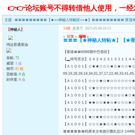
👉👉论坛账号不得转借他人使用，一
主题 :
〓〓〓〓〓〓〓〓〓【★○○神秘人转帖区○○★】〓〓〓〓〓〓〓〓〓 禁顶本
54楼
发表于: 2025-05-04 16:13
【
神秘人
】
u
回复
u
编辑
u
〓〓〓【★神秘人转帖★】【★
鸿运普通菜油
【香港〓〓6086期中巴⑥区】
发帖:
72
【▂特号开次】２４２４２３１３２１１４
威望:
1 点
【Ａ１００１】☆★★☆☆☆★☆★☆☆★
铜币:
85 枚
09,16,26,39,18,34,01,37,17,22,46,33,41,45,
贡献值:
0 点
好评度:
0 点
【Ａ１００１】☆☆☆★☆★☆☆☆☆☆☆★
【Ａ１００１】☆★☆☆☆☆☆☆☆☆☆☆☆
【Ａ１００１】☆★☆★☆★☆☆☆☆★☆★
【Ａ１００１】★★☆☆★★☆★☆☆☆★☆
【Ａ１００１】☆☆☆☆☆☆☆★★☆☆☆★★
【Ａ１００１】★☆★★☆☆☆☆☆★☆★★
【Ａ１００１】☆☆☆★★☆☆★☆☆☆★☆
〓〓〓〓〓〓码类本次有效行数8;总计:144码