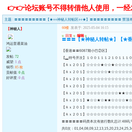
👉👉论坛账号不得转借他人使用，一
主题 :
〓〓〓〓〓〓〓〓〓【★○○神秘人转帖区○○★】〓〓〓〓〓〓〓〓〓 禁顶本
60楼
发表于: 2025-05-04 16:15
【
神秘人
】
u
回复
u
编辑
u
〓〓〓【★神秘人转帖★】【★
鸿运普通菜油
【香港〓〓6087期小巴②区】
发帖:
72
【▂特号开次】１００１１１２１０１１１
威望:
1 点
【Ａｘ２０１】☆☆☆☆★☆☆★☆☆☆☆☆
铜币:
85 枚
【Ａｘ２０１】☆☆☆☆☆☆★☆☆☆☆☆☆☆☆☆
贡献值:
0 点
好评度:
0 点
【Ａｘ２０１】☆☆☆☆☆☆☆☆☆☆☆☆☆
【Ａｘ２０１】☆☆☆☆☆☆☆☆☆☆☆☆☆
【Ａｘ２０１】☆☆☆☆☆☆☆☆☆★★☆☆
【Ａｘ２０１】★☆☆★☆★★☆☆☆☆★☆
【Ａｘ２０１】☆☆☆☆☆☆☆☆☆☆☆☆☆
【Ａｘ２０１】☆☆☆☆☆☆☆☆☆☆☆☆☆
〓〓〓〓〓〓码类本次有效行数8;总计:48码;
共0次：01,04,08,09,12,13,15,20,23,24,25,3