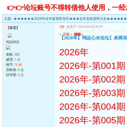
👉👉论坛账号不得转借他人使用，一
主题 :
★★★★★★2026年全年版资料专区★★★全年玄机资料大全★★★★★★
8楼
发表于: 2024-04-04 20:36
【
京北
】
u
回复
u
编辑
u
【2026年】鸿运心水论坛〖杀两肖
鸿运村长
2026年
发帖:
362
威望:
1 点
2026年-第00
铜币:
36 枚
贡献值:
0 点
好评度:
0 点
2026年-第00
2026年-第00
2026年-第00
2026年-第00